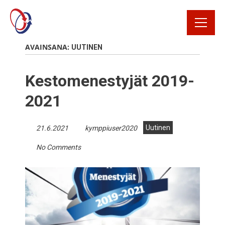
Rekrytointi
AVAINSANA:
UUTINEN
Rahtikirja
Kestomenestyjät 2019-
Yhteystiedot
2021
Avaa Oiva raportti
Uutinen
21.6.2021
kymppiuser2020
No Comments
Kirjaudu
tilausportaaliin