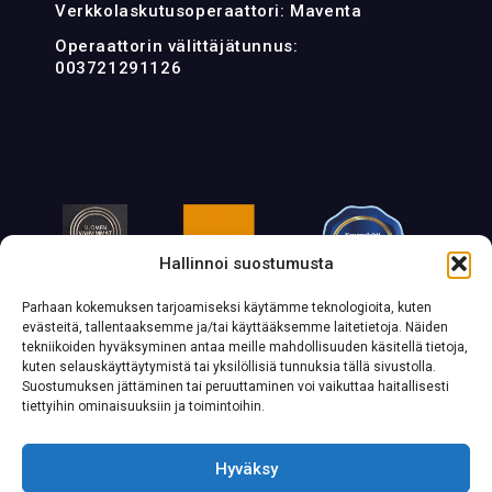
Verkkolaskutusoperaattori: Maventa
Operaattorin välittäjätunnus:
003721291126
Hallinnoi suostumusta
Parhaan kokemuksen tarjoamiseksi käytämme teknologioita, kuten
evästeitä, tallentaaksemme ja/tai käyttääksemme laitetietoja. Näiden
tekniikoiden hyväksyminen antaa meille mahdollisuuden käsitellä tietoja,
kuten selauskäyttäytymistä tai yksilöllisiä tunnuksia tällä sivustolla.
Suostumuksen jättäminen tai peruuttaminen voi vaikuttaa haitallisesti
tiettyihin ominaisuuksiin ja toimintoihin.
Hyväksy