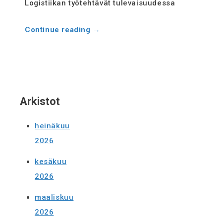
Evästekäytäntö
Logistiikan työtehtävät tulevaisuudessa
(EU)
Continue reading
→
Arkistot
heinäkuu
2026
kesäkuu
2026
maaliskuu
2026