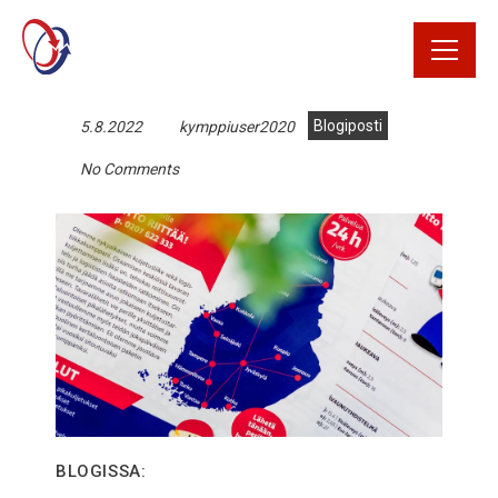
Rekrytointi
Blogiposti
5.8.2022
kymppiuser2020
Rahtikirja
No Comments
Yhteystiedot
Avaa Oiva raportti
Kirjaudu
tilausportaaliin
BLOGISSA: