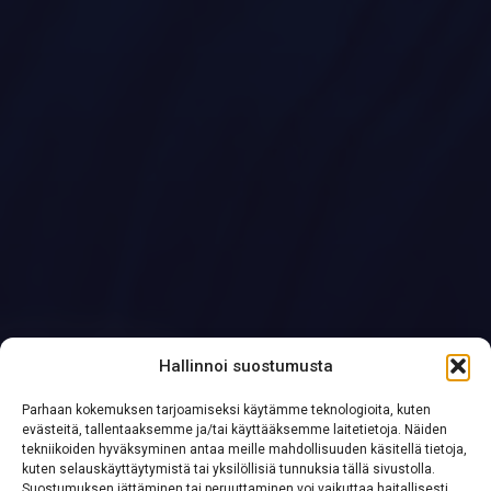
Hallinnoi suostumusta
Parhaan kokemuksen tarjoamiseksi käytämme teknologioita, kuten
evästeitä, tallentaaksemme ja/tai käyttääksemme laitetietoja. Näiden
tekniikoiden hyväksyminen antaa meille mahdollisuuden käsitellä tietoja,
kuten selauskäyttäytymistä tai yksilöllisiä tunnuksia tällä sivustolla.
Suostumuksen jättäminen tai peruuttaminen voi vaikuttaa haitallisesti