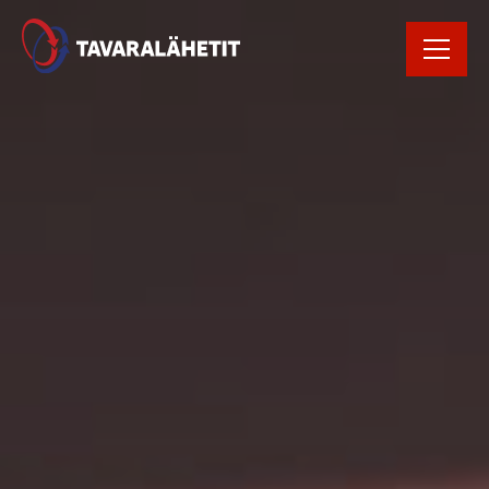
Rekrytointi
Rahtikirja
Yhteystiedot
Avaa Oiva raportti
Kirjaudu
tilausportaaliin