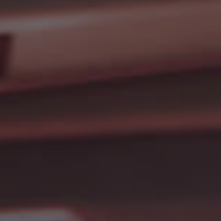
Evästekäytäntö
(EU)