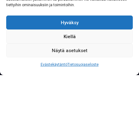
tiettyihin ominaisuuksiin ja toimintoihin.
Hyväksy
Kiellä
Näytä asetukset
S
o
i
t
a
0
2
0
7
6
2
2
3
3
3
Palvelunumeromme palvelee yritysasiakkaita läpi
Evästekäytäntö
Tietosuojaseloste
vuorokauden vuoden jokaisena päivänä.
Lataa ja tulosta ilmainen
rahtikirjapohja
Rahtikirja toimii dokumenttina
kuljetussopimuksen ehdoista ja vahvistaa, että