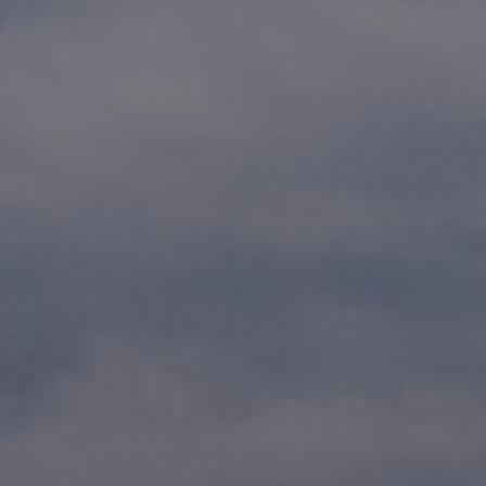
Evästekäytäntö
(EU)