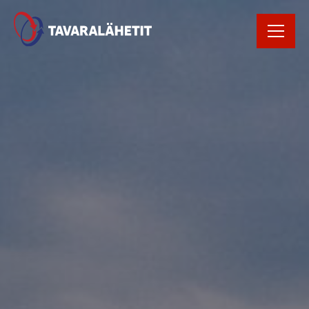
Rekrytointi
Rahtikirja
Yhteystiedot
Avaa Oiva raportti
Kirjaudu
tilausportaaliin