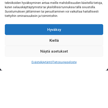
tekniikoiden hyväksyminen antaa meille mahdollisuuden käsitellä tietoja,
kuten selauskäyttäytymistä tai yksilöllisiä tunnuksia tällä sivustolla.
Suostumuksen jättäminen tai peruuttaminen voi vaikuttaa haitallisesti
tiettyihin ominaisuuksiin ja toimintoihin.
Hyväksy
Kiellä
Näytä asetukset
S
o
i
t
a
0
2
0
7
6
2
2
3
3
3
Palvelunumeromme palvelee yritysasiakkaita läpi
Evästekäytäntö
Tietosuojaseloste
vuorokauden vuoden jokaisena päivänä.
Kuljetusliike
Rovaniemi / Lappi