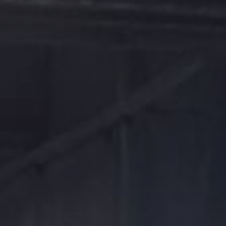
Evästekäytäntö
(EU)