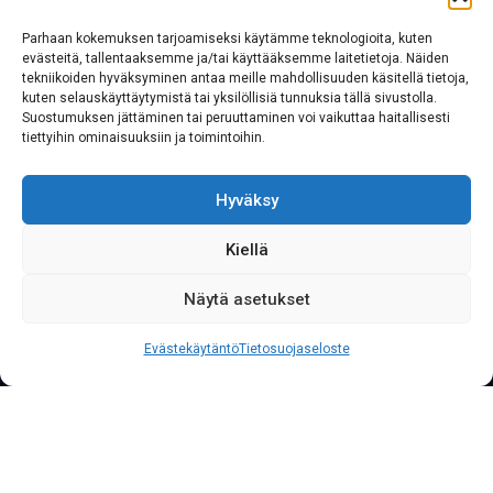
Parhaan kokemuksen tarjoamiseksi käytämme teknologioita, kuten
evästeitä, tallentaaksemme ja/tai käyttääksemme laitetietoja. Näiden
tekniikoiden hyväksyminen antaa meille mahdollisuuden käsitellä tietoja,
kuten selauskäyttäytymistä tai yksilöllisiä tunnuksia tällä sivustolla.
Suostumuksen jättäminen tai peruuttaminen voi vaikuttaa haitallisesti
tiettyihin ominaisuuksiin ja toimintoihin.
Hyväksy
Kiellä
Näytä asetukset
S
o
i
t
a
0
2
0
7
6
2
2
3
3
3
Palvelunumeromme palvelee yritysasiakkaita läpi
Evästekäytäntö
Tietosuojaseloste
vuorokauden vuoden jokaisena päivänä.
KIERRÄTYSMATERIAAL