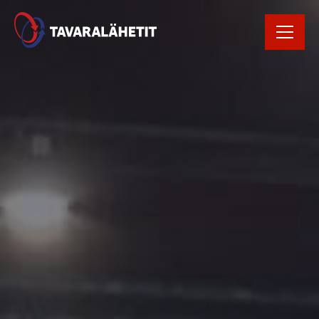
Rekrytointi
Rahtikirja
Yhteystiedot
Avaa Oiva raportti
Kirjaudu
tilausportaaliin