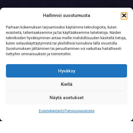
Hallinnoi suostumusta
Parhaan kokemuksen tarjoamiseksi käytämme teknologioita, kuten
evästeitä, tallentaaksemme ja/tai käyttääksemme laitetietoja. Näiden
tekniikoiden hyväksyminen antaa meille mahdollisuuden käsitellä tietoja,
kuten selauskäyttäytymistä tai yksilöllisiä tunnuksia tällä sivustolla.
Suostumuksen jättäminen tai peruuttaminen voi vaikuttaa haitallisesti
tiettyihin ominaisuuksiin ja toimintoihin.
Hyväksy
Kiellä
Näytä asetukset
S
o
i
t
a
0
2
0
7
6
2
2
3
3
3
Palvelunumeromme palvelee yritysasiakkaita läpi
Evästekäytäntö
Tietosuojaseloste
vuorokauden vuoden jokaisena päivänä.