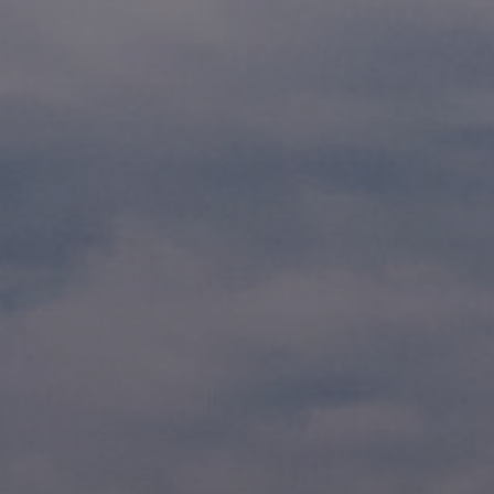
Evästekäytäntö
(EU)