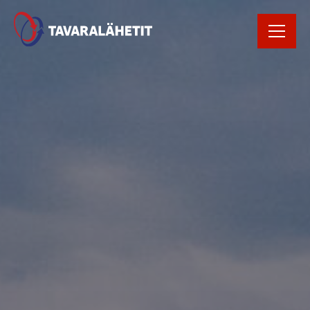
Rekrytointi
Rahtikirja
Yhteystiedot
Avaa Oiva raportti
Kirjaudu
tilausportaaliin