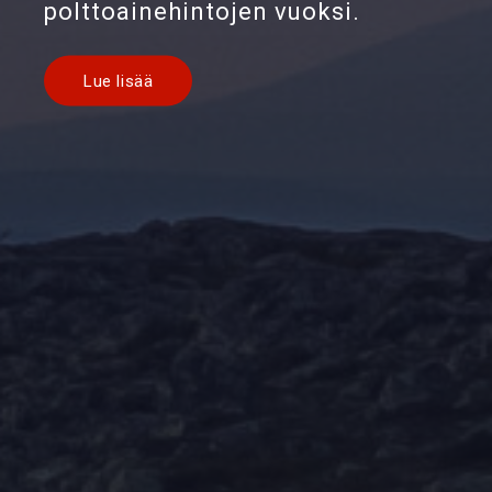
polttoainehintojen vuoksi.
Lue lisää