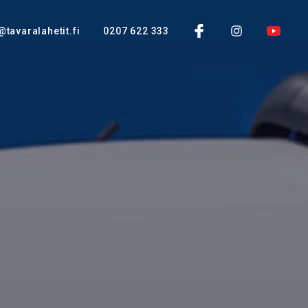
@tavaralahetit.fi
0207 622 333