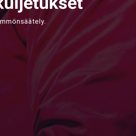
uljetukset
lämmönsäätely.