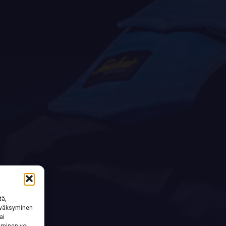
tä,
hyväksyminen
ai