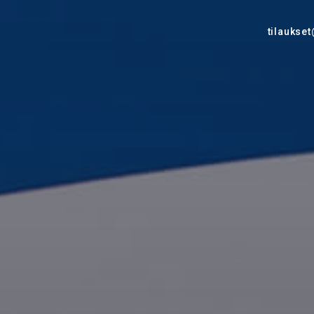
tilaukset
tti
portaaliin