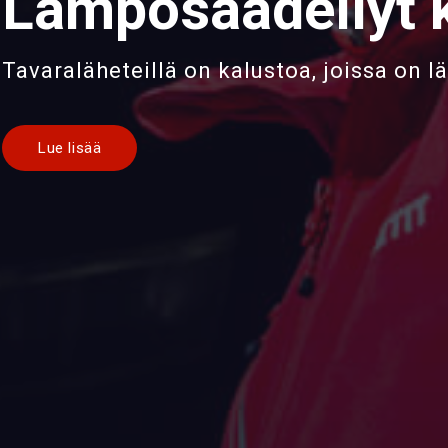
Lämpösäädellyt k
Tavaraläheteillä on kalustoa, joissa on 
Lue lisää