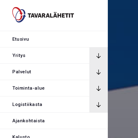
Hintalaskuri
Rekrytointi
Etusivu
Rahtikirja
Yritys
Palvelut
Yhteystiedot
Toiminta-alue
Avaa Oiva rapor
Logistiikasta
Kirjaudu tilaus
Ajankohtaista
Kalusto