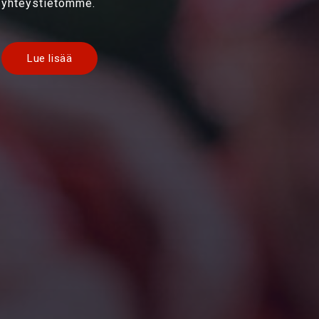
yhteystietomme.
Lue lisää