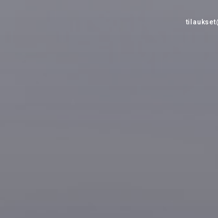
tilaukset
tti
portaaliin