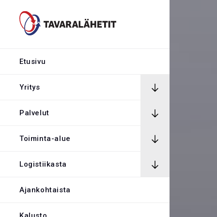
Hintalaskuri
Rekrytointi
Etusivu
Rahtikirja
Yritys
Palvelut
Yhteystiedot
Toiminta-alue
Avaa Oiva rapor
Logistiikasta
Kirjaudu tilaus
Ajankohtaista
Kalusto