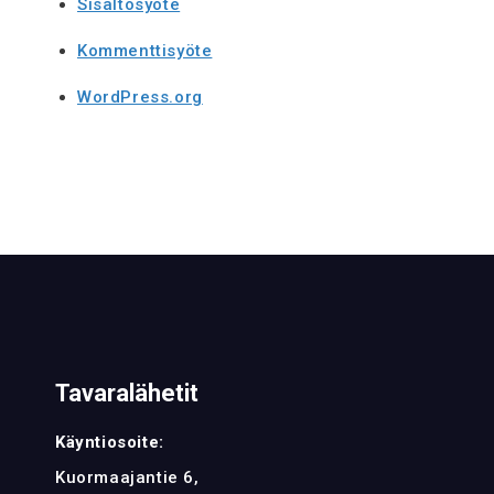
Sisältösyöte
Kommenttisyöte
WordPress.org
Tavaralähetit
Käyntiosoite:
Kuormaajantie 6,