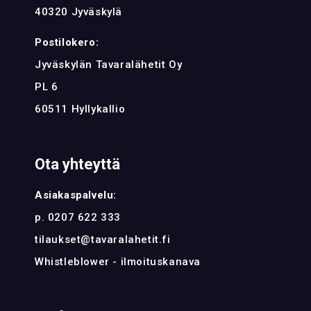
40320 Jyväskylä
Postilokero:
Jyväskylän Tavaralähetit Oy
PL 6
60511 Hyllykallio
Ota yhteyttä
Asiakaspalvelu:
p. 0207 622 333
tilaukset@tavaralahetit.fi
Whistleblower - ilmoituskanava