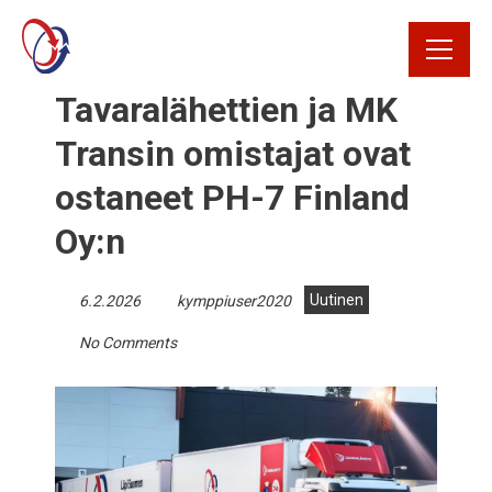
Rekrytointi
Tavaralähettien ja MK
Rahtikirja
Transin omistajat ovat
ostaneet PH-7 Finland
Yhteystiedot
Oy:n
Avaa Oiva raportti
Uutinen
6.2.2026
kymppiuser2020
No Comments
Kirjaudu
tilausportaaliin