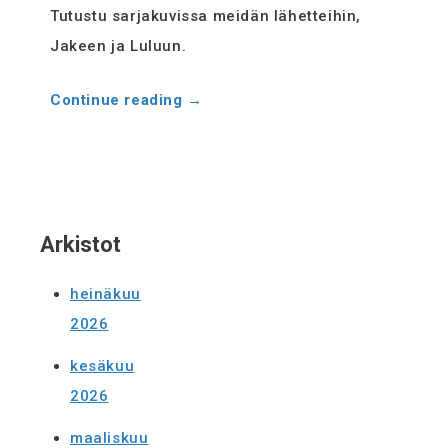
Evästekäytäntö
Tutustu sarjakuvissa meidän lähetteihin,
Jakeen ja Luluun.
(EU)
Continue reading
→
Arkistot
heinäkuu
2026
kesäkuu
2026
maaliskuu