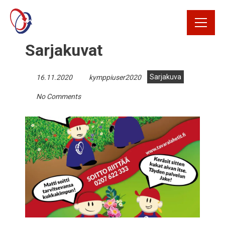
Rekrytointi
Sarjakuvat
Rahtikirja
Sarjakuva
16.11.2020
kymppiuser2020
Yhteystiedot
No Comments
Avaa Oiva raportti
Kirjaudu
tilausportaaliin