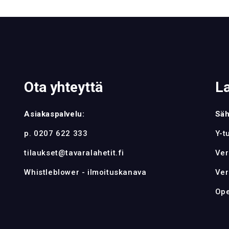
Ota yhteyttä
L
Asiakaspalvelu:
Säh
p. 0207 622 333
Y-t
tilaukset@tavaralahetit.fi
Ver
Whistleblower - ilmoituskanava
Ver
Ope