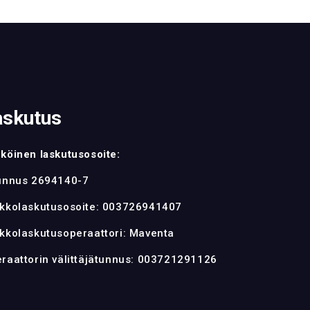
askutus
köinen laskutusosoite:
unnus 2694140-7
kkolaskutusosoite: 003726941407
kkolaskutusoperaattori: Maventa
raattorin välittäjätunnus: 003721291126