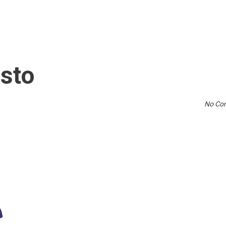
asto
No Co
tti
portaaliin