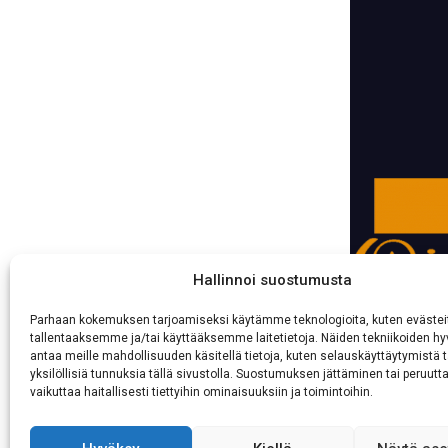
60511 Hyllykallio
Hallinnoi suostumusta
Parhaan kokemuksen tarjoamiseksi käytämme teknologioita, kuten evästei
tallentaaksemme ja/tai käyttääksemme laitetietoja. Näiden tekniikoiden 
antaa meille mahdollisuuden käsitellä tietoja, kuten selauskäyttäytymistä t
yksilöllisiä tunnuksia tällä sivustolla. Suostumuksen jättäminen tai peruutt
vaikuttaa haitallisesti tiettyihin ominaisuuksiin ja toimintoihin.