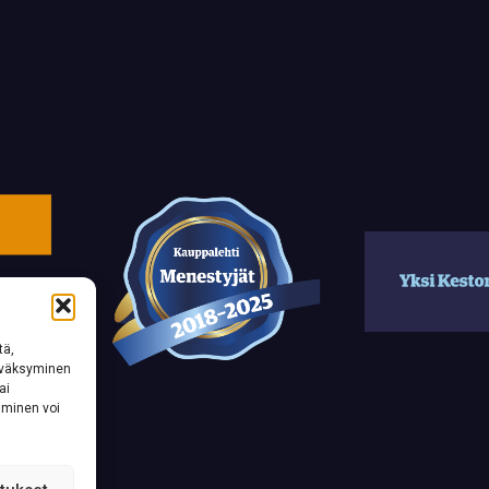
tä,
hyväksyminen
ai
aminen voi