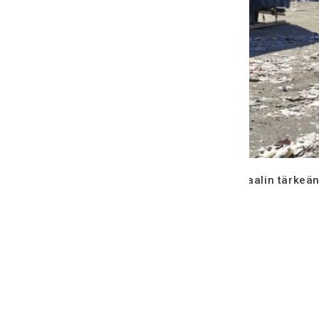
Me näemme jätteen ja materiaalin tärkeän
Continue reading
→