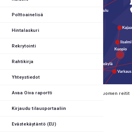
Evästekäytäntö
Polttoainelisä
Hintalaskuri
Rekrytointi
Rahtikirja
Yhteystiedot
Avaa Oiva raportti
16.5.2022 alkavat uudet Itä-Suomen reitit
Kirjaudu tilausportaaliin
Continue reading
→
Evästekäytäntö (EU)