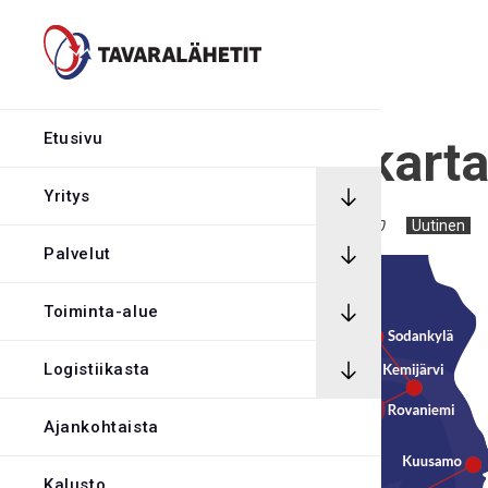
Hintalaskuri
Rekrytointi
Etusivu
Uusi reittikart
Rahtikirja
Yritys
15.5.2022
kymppiuser2020
Uutinen
Palvelut
Yhteystiedot
Toiminta-alue
Avaa Oiva rapor
Logistiikasta
Kirjaudu tilaus
Ajankohtaista
Kalusto