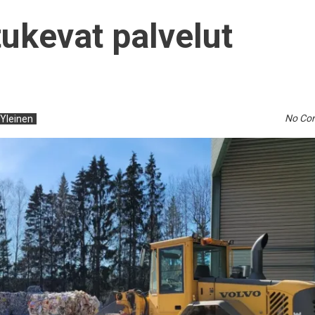
tukevat palvelut
No Co
Yleinen