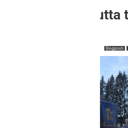
Kiertotaloutta 
yrityksille
9.5.2022
kymppiuser2020
Blogiposti