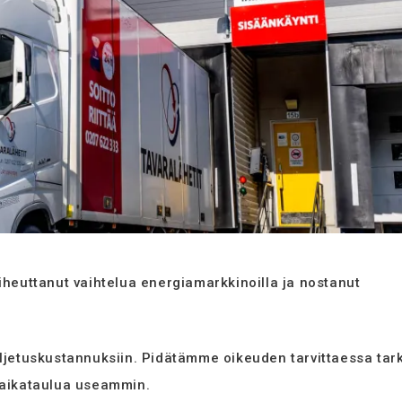
 (EU)
iheuttanut vaihtelua energiamarkkinoilla ja nostanut
uljetuskustannuksiin. Pidätämme oikeuden tarvittaessa tar
a aikataulua useammin.