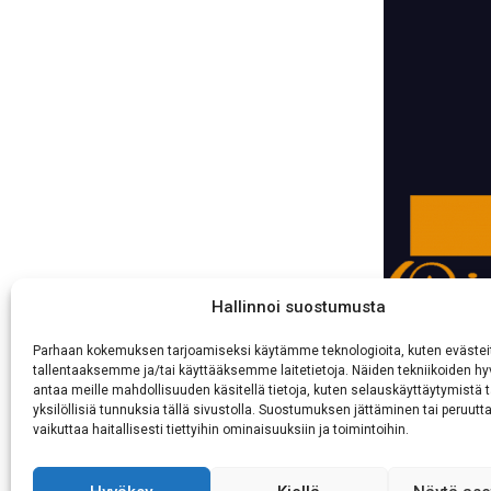
60511 Hyllykallio
Hallinnoi suostumusta
Parhaan kokemuksen tarjoamiseksi käytämme teknologioita, kuten evästei
tallentaaksemme ja/tai käyttääksemme laitetietoja. Näiden tekniikoiden 
antaa meille mahdollisuuden käsitellä tietoja, kuten selauskäyttäytymistä t
yksilöllisiä tunnuksia tällä sivustolla. Suostumuksen jättäminen tai peruutt
vaikuttaa haitallisesti tiettyihin ominaisuuksiin ja toimintoihin.