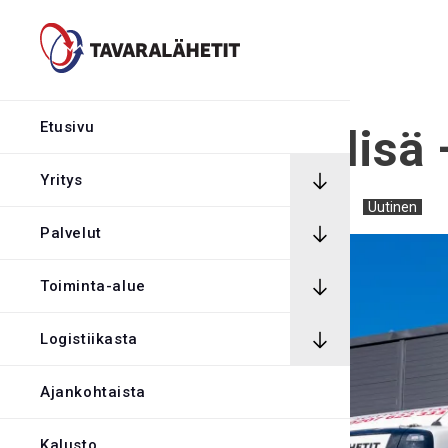
Hintalaskuri
Rekrytointi
Etusivu
Polttoainelisä 
Rahtikirja
Yritys
15.3.2026
Annika Huusko
Uutinen
Palvelut
Yhteystiedot
Toiminta-alue
Avaa Oiva rapor
Logistiikasta
Kirjaudu tilaus
Ajankohtaista
Kalusto