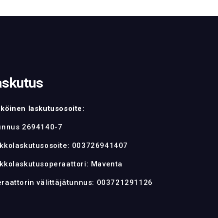
askutus
köinen laskutusosoite:
unnus 2694140-7
kkolaskutusosoite: 003726941407
kkolaskutusoperaattori: Maventa
raattorin välittäjätunnus: 003721291126