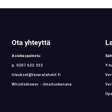
Ota yhteyttä
L
Asiakaspalvelu:
Säh
p. 0207 622 333
Y-t
tilaukset@tavaralahetit.fi
Ver
Whistleblower - ilmoituskanava
Ver
Ope