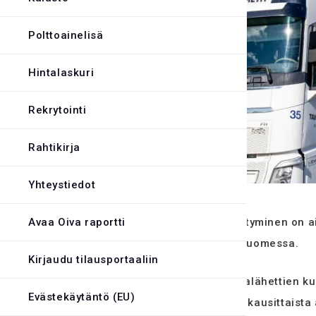
Evästekäytäntö
Polttoainelisä
Hintalaskuri
Rekrytointi
Rahtikirja
Yhteystiedot
Kansainvälisen tilanteen kiristyminen on a
Avaa Oiva raportti
polttoaineiden hintoja myös Suomessa.
Kirjaudu tilausportaaliin
Tällä on suora vaikutus Tavaralähettien k
Evästekäytäntö (EU)
polttoainelisää normaalia kuukausittaist