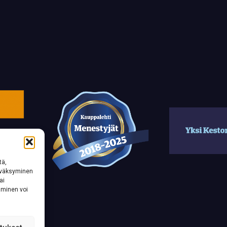
tä,
hyväksyminen
ai
aminen voi