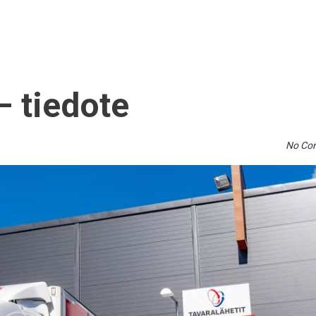
– tiedote
No Co
tti
portaaliin