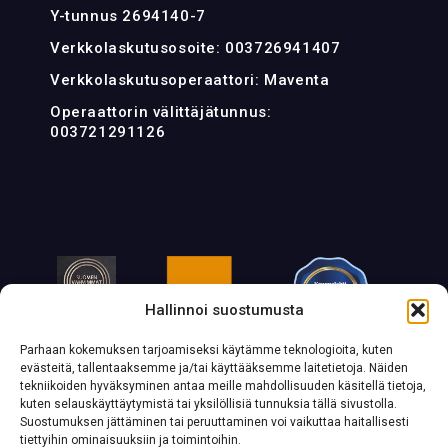
Y-tunnus 2694140-7
Verkkolaskutusosoite: 003726941407
Verkkolaskutusoperaattori: Maventa
Operaattorin välittäjätunnus:
003721291126
Hallinnoi suostumusta
Parhaan kokemuksen tarjoamiseksi käytämme teknologioita, kuten
evästeitä, tallentaaksemme ja/tai käyttääksemme laitetietoja. Näiden
tekniikoiden hyväksyminen antaa meille mahdollisuuden käsitellä tietoja,
kuten selauskäyttäytymistä tai yksilöllisiä tunnuksia tällä sivustolla.
Suostumuksen jättäminen tai peruuttaminen voi vaikuttaa haitallisesti
tiettyihin ominaisuuksiin ja toimintoihin.