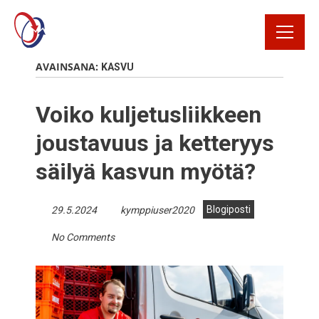
Rekrytointi
AVAINSANA:
KASVU
Rahtikirja
Voiko kuljetusliikkeen
Yhteystiedot
joustavuus ja ketteryys
säilyä kasvun myötä?
Avaa Oiva raportti
Blogiposti
29.5.2024
kymppiuser2020
Kirjaudu
No Comments
tilausportaaliin