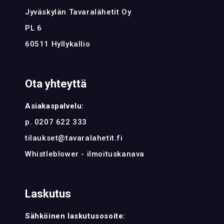
Jyväskylän Tavaralähetit Oy
PL 6
60511 Hyllykallio
Ota yhteyttä
Asiakaspalvelu:
p. 0207 622 333
tilaukset@tavaralahetit.fi
Whistleblower - ilmoituskanava
Laskutus
Sähköinen laskutusosoite: