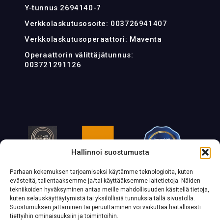
Y-tunnus 2694140-7
Verkkolaskutusosoite: 003726941407
Verkkolaskutusoperaattori: Maventa
Operaattorin välittäjätunnus:
003721291126
Hallinnoi suostumusta
Parhaan kokemuksen tarjoamiseksi käytämme teknologioita, kuten
evästeitä, tallentaaksemme ja/tai käyttääksemme laitetietoja. Näiden
tekniikoiden hyväksyminen antaa meille mahdollisuuden käsitellä tietoja,
kuten selauskäyttäytymistä tai yksilöllisiä tunnuksia tällä sivustolla.
Suostumuksen jättäminen tai peruuttaminen voi vaikuttaa haitallisesti
tiettyihin ominaisuuksiin ja toimintoihin.