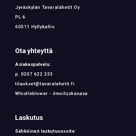
Jyväskylän Tavaralähetit Oy
PL 6
60511 Hyllykallio
Ota yhteyttä
Asiakaspalvelu:
p. 0207 622 333
tilaukset@tavaralahetit.fi
Whistleblower - ilmoituskanava
Laskutus
Sähköinen laskutusosoite: