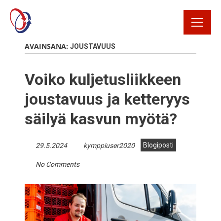
Rekrytointi
AVAINSANA:
JOUSTAVUUS
Rahtikirja
Voiko kuljetusliikkeen
Yhteystiedot
joustavuus ja ketteryys
säilyä kasvun myötä?
Avaa Oiva raportti
Blogiposti
29.5.2024
kymppiuser2020
Kirjaudu
No Comments
tilausportaaliin