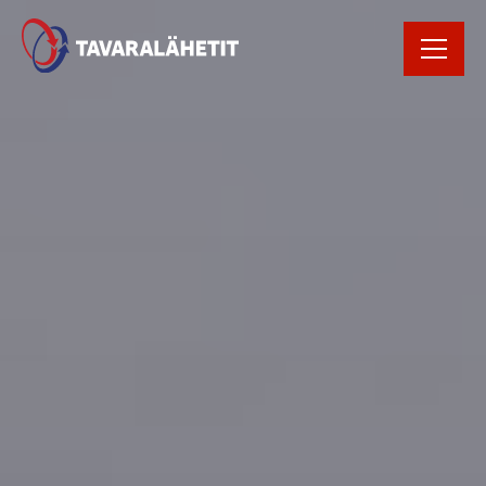
Rekrytointi
Rahtikirja
Yhteystiedot
Avaa Oiva raportti
Kirjaudu
tilausportaaliin