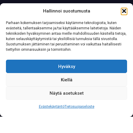
Hallinnoi suostumusta
Parhaan kokemuksen tarjoamiseksi käytämme teknologioita, kuten
evästeitä, tallentaaksemme ja/tai käyttääksemme laitetietoja. Näiden
tekniikoiden hyväksyminen antaa meille mahdollisuuden käsitellä tietoja,
kuten selauskäyttäytymistä tai yksilöllisiä tunnuksia tällä sivustolla.
Suostumuksen jättäminen tai peruuttaminen voi vaikuttaa haitallisesti
tiettyihin ominaisuuksiin ja toimintoihin.
Hyväksy
Kiellä
Näytä asetukset
S
o
i
t
a
0
2
0
7
6
2
2
3
3
3
Palvelunumeromme palvelee yritysasiakkaita läpi
Evästekäytäntö
Tietosuojaseloste
vuorokauden vuoden jokaisena päivänä.