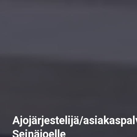
Ajojärjestelijä/asiakaspal
Seinäjoelle