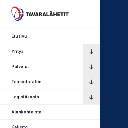
Hintalaskuri
Rekrytointi
Etusivu
Rahtikirja
Yritys
Palvelut
Yhteystiedot
Toiminta-alue
Avaa Oiva rapor
Logistiikasta
Kirjaudu tilaus
Ajankohtaista
Kalusto