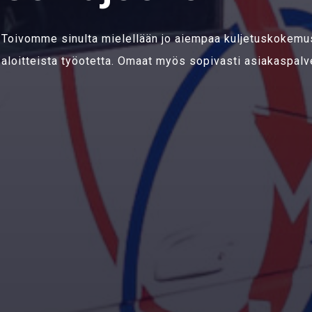
Toivomme sinulta mielellään jo aiempaa kuljetuskokemus
aloitteista työotetta. Omaat myös sopivasti asiakaspal