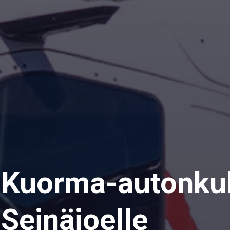
Kuorma-autonkulj
Seinäjoelle