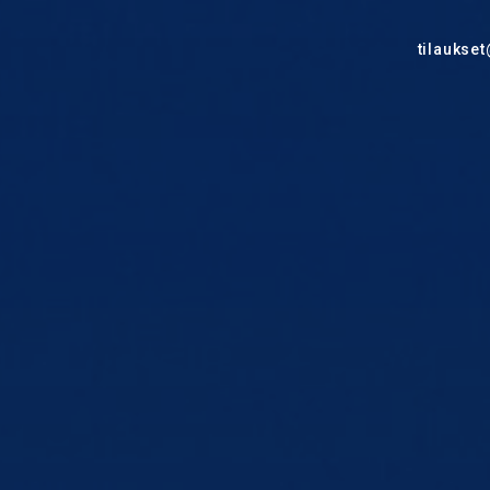
tilaukset
tti
portaaliin