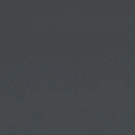
Evästekäytäntö
(EU)