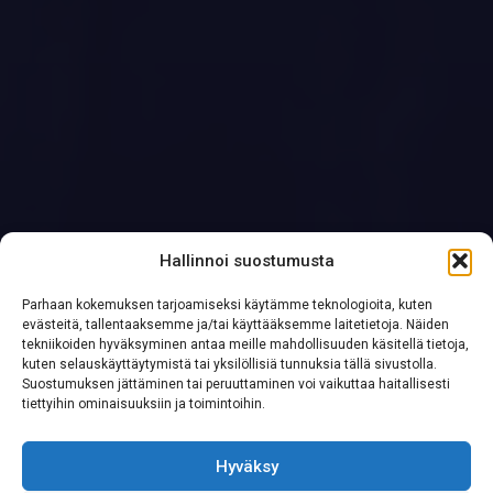
Hallinnoi suostumusta
Parhaan kokemuksen tarjoamiseksi käytämme teknologioita, kuten
evästeitä, tallentaaksemme ja/tai käyttääksemme laitetietoja. Näiden
tekniikoiden hyväksyminen antaa meille mahdollisuuden käsitellä tietoja,
kuten selauskäyttäytymistä tai yksilöllisiä tunnuksia tällä sivustolla.
Suostumuksen jättäminen tai peruuttaminen voi vaikuttaa haitallisesti
tiettyihin ominaisuuksiin ja toimintoihin.
Hyväksy