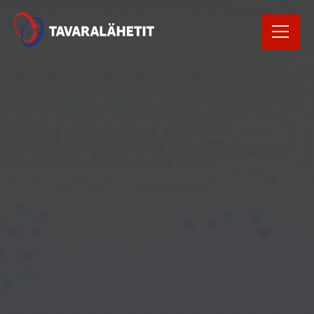
Rekrytointi
Rahtikirja
Yhteystiedot
Avaa Oiva raportti
Kirjaudu
tilausportaaliin