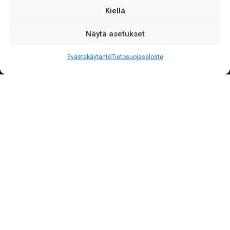
Kiellä
Näytä asetukset
S
o
i
t
a
0
2
0
7
6
2
2
3
3
3
Palvelunumeromme palvelee yritysasiakkaita läpi
Evästekäytäntö
Tietosuojaseloste
vuorokauden vuoden jokaisena päivänä.
Yrittäjät Marko ja Janne ovat
luotsanneet yritystä lähes kymmenen
vuoden ajan, ja heidän vahva
sitoutumisensa näkyy edelleen
arjessamme – molemmat ovat
aktiivisesti mukana päivittäisessä
toiminnassa ja varmistavat, että