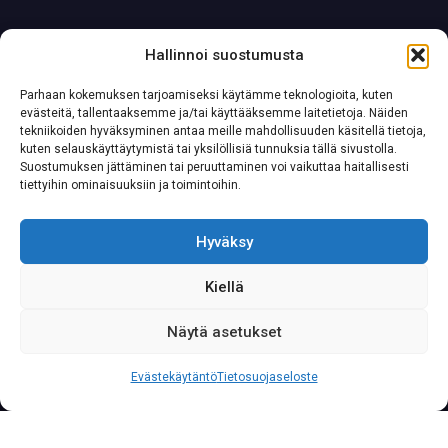
Hallinnoi suostumusta
Parhaan kokemuksen tarjoamiseksi käytämme teknologioita, kuten
evästeitä, tallentaaksemme ja/tai käyttääksemme laitetietoja. Näiden
tekniikoiden hyväksyminen antaa meille mahdollisuuden käsitellä tietoja,
kuten selauskäyttäytymistä tai yksilöllisiä tunnuksia tällä sivustolla.
Suostumuksen jättäminen tai peruuttaminen voi vaikuttaa haitallisesti
tiettyihin ominaisuuksiin ja toimintoihin.
Hyväksy
Kiellä
Näytä asetukset
S
o
i
t
a
0
2
0
7
6
2
2
3
3
3
Palvelunumeromme palvelee yritysasiakkaita läpi
Evästekäytäntö
Tietosuojaseloste
vuorokauden vuoden jokaisena päivänä.