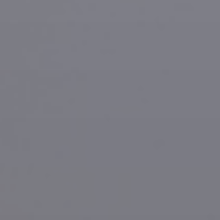
Evästekäytäntö
(EU)