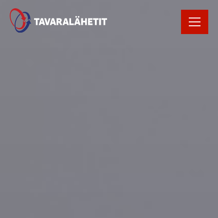
Rekrytointi
Rahtikirja
Yhteystiedot
Avaa Oiva raportti
Kirjaudu
tilausportaaliin