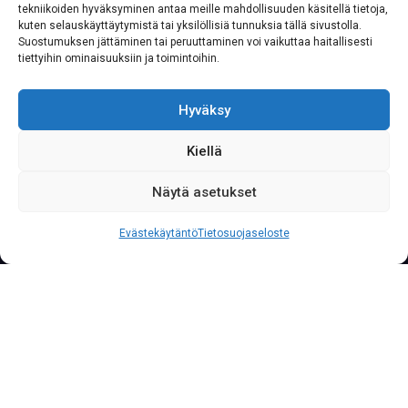
tekniikoiden hyväksyminen antaa meille mahdollisuuden käsitellä tietoja,
kuten selauskäyttäytymistä tai yksilöllisiä tunnuksia tällä sivustolla.
Suostumuksen jättäminen tai peruuttaminen voi vaikuttaa haitallisesti
tiettyihin ominaisuuksiin ja toimintoihin.
Hyväksy
Kiellä
Näytä asetukset
S
o
i
t
a
0
2
0
7
6
2
2
3
3
3
Palvelunumeromme palvelee yritysasiakkaita läpi
Evästekäytäntö
Tietosuojaseloste
vuorokauden vuoden jokaisena päivänä.
Meillä on uusi
terminaali
Rovaniemellä