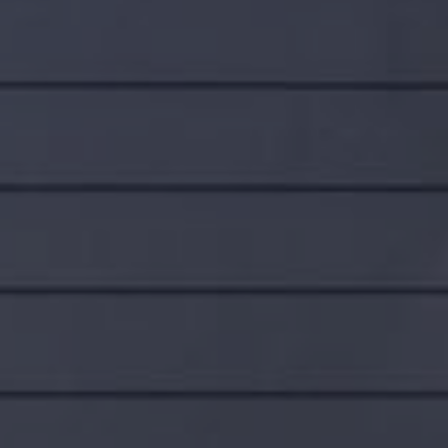
Evästekäytäntö
(EU)