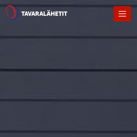
Rekrytointi
Rahtikirja
Yhteystiedot
Avaa Oiva raportti
Kirjaudu
tilausportaaliin