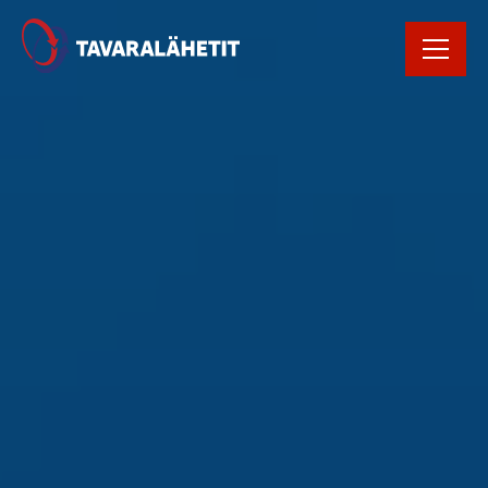
Rekrytointi
Rahtikirja
Yhteystiedot
Avaa Oiva raportti
Kirjaudu
tilausportaaliin