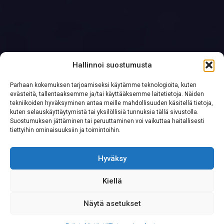
Hallinnoi suostumusta
Parhaan kokemuksen tarjoamiseksi käytämme teknologioita, kuten
evästeitä, tallentaaksemme ja/tai käyttääksemme laitetietoja. Näiden
tekniikoiden hyväksyminen antaa meille mahdollisuuden käsitellä tietoja,
kuten selauskäyttäytymistä tai yksilöllisiä tunnuksia tällä sivustolla.
Suostumuksen jättäminen tai peruuttaminen voi vaikuttaa haitallisesti
tiettyihin ominaisuuksiin ja toimintoihin.
Hyväksy
Kiellä
Näytä asetukset
S
o
i
t
a
0
2
0
7
6
2
2
3
3
3
Palvelunumeromme palvelee yritysasiakkaita läpi