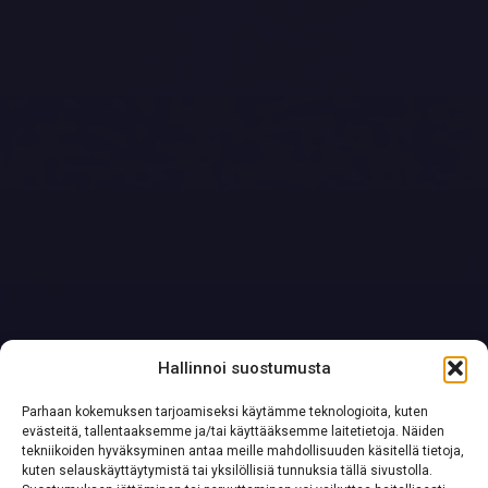
Hallinnoi suostumusta
Parhaan kokemuksen tarjoamiseksi käytämme teknologioita, kuten
evästeitä, tallentaaksemme ja/tai käyttääksemme laitetietoja. Näiden
tekniikoiden hyväksyminen antaa meille mahdollisuuden käsitellä tietoja,
kuten selauskäyttäytymistä tai yksilöllisiä tunnuksia tällä sivustolla.