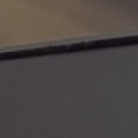
Evästekäytäntö
(EU)