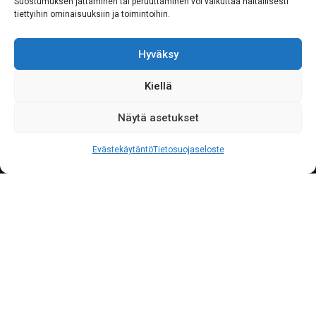
Suostumuksen jättäminen tai peruuttaminen voi vaikuttaa haitallisesti
tiettyihin ominaisuuksiin ja toimintoihin.
Hyväksy
Kiellä
Näytä asetukset
S
o
i
t
a
0
2
0
7
6
2
2
3
3
3
Palvelunumeromme palvelee yritysasiakkaita läpi
Evästekäytäntö
Tietosuojaseloste
vuorokauden vuoden jokaisena päivänä.
MEILLE ON AVATTU
UUDET
VERKKOSIVUT!