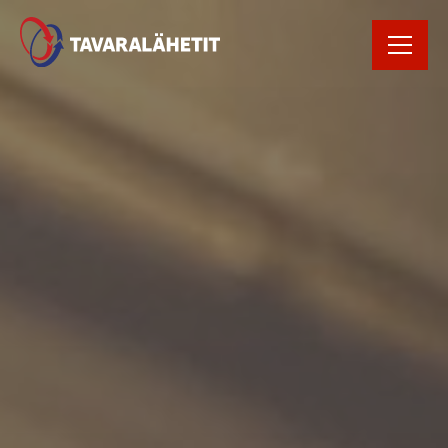
Rekrytointi
Rahtikirja
Yhteystiedot
Avaa Oiva raportti
Kirjaudu
tilausportaaliin