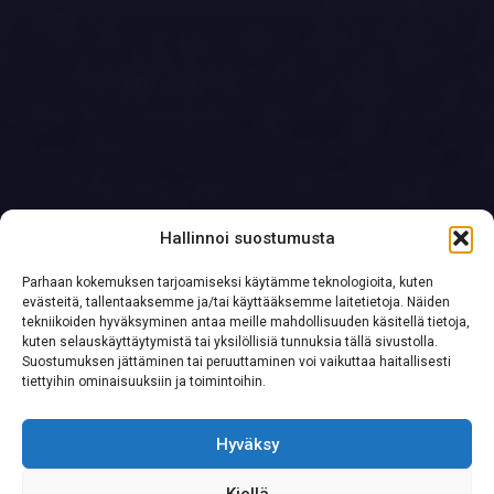
Hallinnoi suostumusta
Parhaan kokemuksen tarjoamiseksi käytämme teknologioita, kuten
evästeitä, tallentaaksemme ja/tai käyttääksemme laitetietoja. Näiden
tekniikoiden hyväksyminen antaa meille mahdollisuuden käsitellä tietoja,
kuten selauskäyttäytymistä tai yksilöllisiä tunnuksia tällä sivustolla.
Suostumuksen jättäminen tai peruuttaminen voi vaikuttaa haitallisesti
tiettyihin ominaisuuksiin ja toimintoihin.
Hyväksy
Kiellä