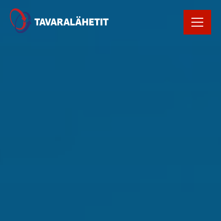
Rekrytointi
Rahtikirja
Yhteystiedot
Avaa Oiva raportti
Kirjaudu
tilausportaaliin