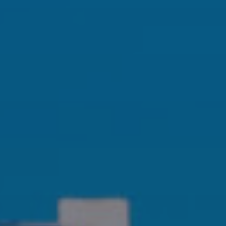
Evästekäytäntö
(EU)