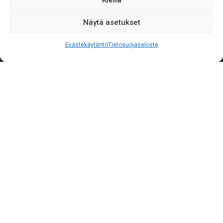
Näytä asetukset
S
o
i
t
a
0
2
0
7
6
2
2
3
3
3
Palvelunumeromme palvelee yritysasiakkaita läpi
Evästekäytäntö
Tietosuojaseloste
vuorokauden vuoden jokaisena päivänä.
Luotettavuudella on
oma hintansa
logistiikassa
Tavaralähetit tunnetaan sloganista -Soitto
Riittää- ja yhteydenotto halutaan pitää erityisen
yksinkertaisena ja helppona. Kaikkea ei tarvitse
ajatella liian monimutkaisesti vaan tärkein asia