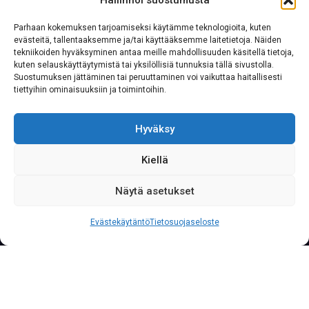
Hallinnoi suostumusta
Parhaan kokemuksen tarjoamiseksi käytämme teknologioita, kuten
evästeitä, tallentaaksemme ja/tai käyttääksemme laitetietoja. Näiden
tekniikoiden hyväksyminen antaa meille mahdollisuuden käsitellä tietoja,
kuten selauskäyttäytymistä tai yksilöllisiä tunnuksia tällä sivustolla.
Suostumuksen jättäminen tai peruuttaminen voi vaikuttaa haitallisesti
tiettyihin ominaisuuksiin ja toimintoihin.
Hyväksy
Kiellä
Näytä asetukset
S
o
i
t
a
0
2
0
7
6
2
2
3
3
3
Palvelunumeromme palvelee yritysasiakkaita läpi
Evästekäytäntö
Tietosuojaseloste
vuorokauden vuoden jokaisena päivänä.