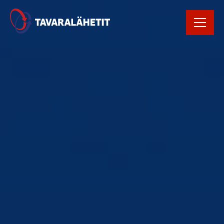
Rekrytointi
Rahtikirja
Yhteystiedot
Avaa Oiva raportti
Kirjaudu
tilausportaaliin